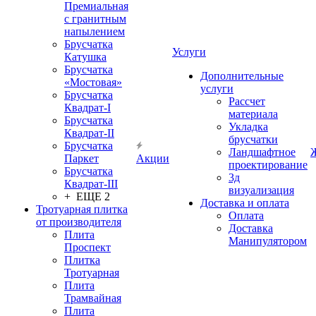
Премиальная
с гранитным
напылением
Брусчатка
Услуги
Катушка
Брусчатка
Дополнительные
«Мостовая»
услуги
Брусчатка
Рассчет
Квадрат-I
материала
Брусчатка
Укладка
Квадрат-II
брусчатки
Брусчатка
Ландшафтное
Паркет
Акции
проектирование
Брусчатка
3д
Квадрат-III
визуализация
+ ЕЩЕ 2
Доставка и оплата
Тротуарная плитка
Оплата
от производителя
Доставка
Плита
Манипулятором
Проспект
Плитка
Тротуарная
Плита
Трамвайная
Плита