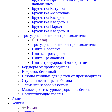
напылением
Брусчатка Катушка
Брусчатка «Мостовая»
Брусчатка Квадрат-I
Брусчатка Квадрат-II
Брусчатка Паркет
Брусчатка Квадрат-III
Тротуарная плитка от производителя
Назад
Тротуарная плитка от производителя
Плита Проспект
Плитка Тротуарная
Плита Трамвайная
Плита тротуарная Экопокрытие
Бордюры от производителя
Водосток бетонный
Вазоны уличные для цветов от производителя
Ступени лестницы из бетона
Элементы забора из бетона
Малые архитектурные формы из бетона
Сопутствующие товары
Акции
Услуги
Назад