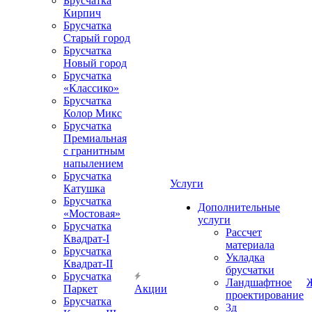
Брусчатка
Кирпич
Брусчатка
Старый город
Брусчатка
Новый город
Брусчатка
«Классико»
Брусчатка
Колор Микс
Брусчатка
Премиальная
с гранитным
напылением
Брусчатка
Услуги
Катушка
Брусчатка
Дополнительные
«Мостовая»
услуги
Брусчатка
Рассчет
Квадрат-I
материала
Брусчатка
Укладка
Квадрат-II
брусчатки
Брусчатка
Ландшафтное
Паркет
Акции
проектирование
Брусчатка
3д