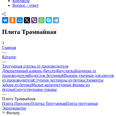
Контакты
Вопрос - ответ
Плита Трамвайная
1
Главная
—
Каталог
—
Тротуарная плитка от производителя
Декоративный камень (Бессер)
Брусчатка
Бордюры от
производителя
Водосток бетонный
Вазоны уличные для цветов
от производителя
Ступени лестницы из бетона
Элементы
забора из бетона
Малые архитектурные формы из
бетона
Сопутствующие товары
—
Плита Трамвайная
Плита Проспект
Плитка Тротуарная
Плита тротуарная
Экопокрытие
Фильтр