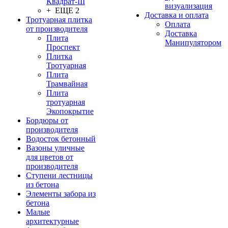
Квадрат-III
визуализация
+ ЕЩЕ 2
Доставка и оплата
Тротуарная плитка
Оплата
от производителя
Доставка
Плита
Манипулятором
Проспект
Плитка
Тротуарная
Плита
Трамвайная
Плита
тротуарная
Экопокрытие
Бордюры от
производителя
Водосток бетонный
Вазоны уличные
для цветов от
производителя
Ступени лестницы
из бетона
Элементы забора из
бетона
Малые
архитектурные