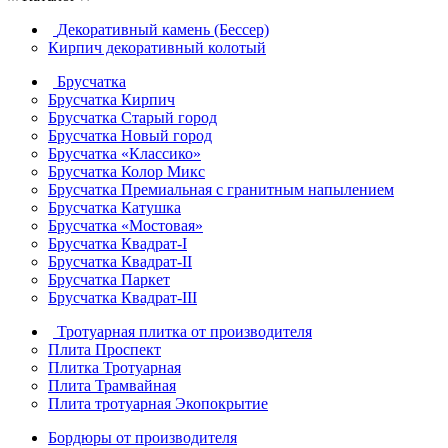
Декоративный камень (Бессер)
Кирпич декоративный колотый
Брусчатка
Брусчатка Кирпич
Брусчатка Старый город
Брусчатка Новый город
Брусчатка «Классико»
Брусчатка Колор Микс
Брусчатка Премиальная с гранитным напылением
Брусчатка Катушка
Брусчатка «Мостовая»
Брусчатка Квадрат-I
Брусчатка Квадрат-II
Брусчатка Паркет
Брусчатка Квадрат-III
Тротуарная плитка от производителя
Плита Проспект
Плитка Тротуарная
Плита Трамвайная
Плита тротуарная Экопокрытие
Бордюры от производителя