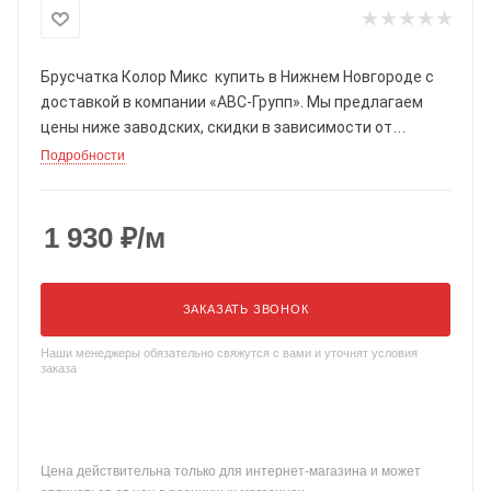
Брусчатка Колор Микс
купить в Нижнем Новгороде с
доставкой в компании «АВС-Групп». Мы предлагаем
цены ниже заводских, скидки в зависимости от
объема. В нашем офисе продаж вы можете
Подробности
посмотреть все образцы.
1 930
₽
/м
ЗАКАЗАТЬ ЗВОНОК
Наши менеджеры обязательно свяжутся с вами и уточнят условия
заказа
Цена действительна только для интернет-магазина и может