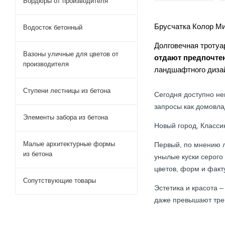
Бордюры от производителя
Брусчатка Колор М
Водосток бетонный
Долговечная троту
Вазоны уличные для цветов от
отдают предпочте
производителя
ландшафтного дизай
Ступени лестницы из бетона
Сегодня доступно не
запросы как домовла
Элементы забора из бетона
Новый город, Классик
Малые архитектурные формы
Первый, по мнению л
из бетона
унылые куски серого
цветов, форм и факт
Сопутствующие товары
Эстетика и красота 
даже превышают тре