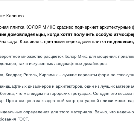
икс Калипсо
арная плитка КОЛОР МИКС красиво подчеркнет архитектурные 
ние домовладельцы, когда хотят получить особую атмосф
на сада. Красивая с цветными переходами плитка
не дешевая, 
вероятное множество расцветок Колор Микс для мощения: привлек
дельцев, так и искушенных ландшафтных дизайнеров.
а, Квадрат, Ригель, Кирпичик – лучшие варианты форм по совокупн
андшафтных дизайнеров и архитекторов, один из лучших материало
 бетона, что мы видим на городских тротуарах. Сегодня это весьм
ур. При этом цена за квадратный метр тротуарной плитки может ва
– идеальные определения для этого материала. Важно, что надежнос
бования ГОСТ.