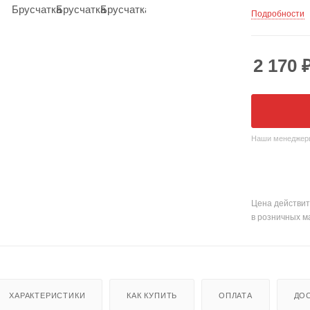
посмотреть 
Подробности
2 170
Наши менеджеры 
Цена действит
в розничных м
ХАРАКТЕРИСТИКИ
КАК КУПИТЬ
ОПЛАТА
ДО