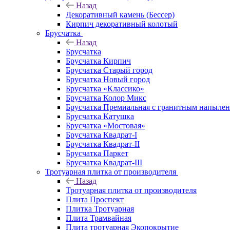
Назад
Декоративный камень (Бессер)
Кирпич декоративный колотый
Брусчатка
Назад
Брусчатка
Брусчатка Кирпич
Брусчатка Старый город
Брусчатка Новый город
Брусчатка «Классико»
Брусчатка Колор Микс
Брусчатка Премиальная с гранитным напыле
Брусчатка Катушка
Брусчатка «Мостовая»
Брусчатка Квадрат-I
Брусчатка Квадрат-II
Брусчатка Паркет
Брусчатка Квадрат-III
Тротуарная плитка от производителя
Назад
Тротуарная плитка от производителя
Плита Проспект
Плитка Тротуарная
Плита Трамвайная
Плита тротуарная Экопокрытие