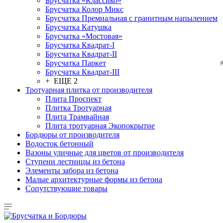
Брусчатка «Классико»
Брусчатка Колор Микс
Брусчатка Премиальная с гранитным напылением
Брусчатка Катушка
Брусчатка «Мостовая»
Брусчатка Квадрат-I
Брусчатка Квадрат-II
Брусчатка Паркет
Брусчатка Квадрат-III
+ ЕЩЕ 2
Тротуарная плитка от производителя
Плита Проспект
Плитка Тротуарная
Плита Трамвайная
Плита тротуарная Экопокрытие
Бордюры от производителя
Водосток бетонный
Вазоны уличные для цветов от производителя
Ступени лестницы из бетона
Элементы забора из бетона
Малые архитектурные формы из бетона
Сопутствующие товары