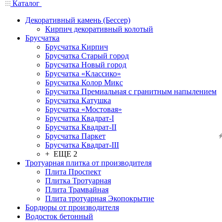
Каталог
Декоративный камень (Бессер)
Кирпич декоративный колотый
Брусчатка
Брусчатка Кирпич
Брусчатка Старый город
Брусчатка Новый город
Брусчатка «Классико»
Брусчатка Колор Микс
Брусчатка Премиальная с гранитным напылением
Брусчатка Катушка
Брусчатка «Мостовая»
Брусчатка Квадрат-I
Брусчатка Квадрат-II
Брусчатка Паркет
Брусчатка Квадрат-III
+ ЕЩЕ 2
Тротуарная плитка от производителя
Плита Проспект
Плитка Тротуарная
Плита Трамвайная
Плита тротуарная Экопокрытие
Бордюры от производителя
Водосток бетонный