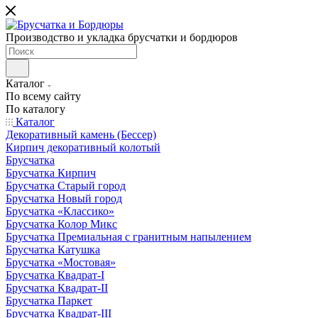
Производство и укладка брусчатки и бордюров
Каталог
По всему сайту
По каталогу
Каталог
Декоративный камень (Бессер)
Кирпич декоративный колотый
Брусчатка
Брусчатка Кирпич
Брусчатка Старый город
Брусчатка Новый город
Брусчатка «Классико»
Брусчатка Колор Микс
Брусчатка Премиальная с гранитным напылением
Брусчатка Катушка
Брусчатка «Мостовая»
Брусчатка Квадрат-I
Брусчатка Квадрат-II
Брусчатка Паркет
Брусчатка Квадрат-III