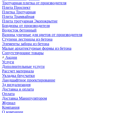
Тротуарная плитка от производителя
Плита Проспект
Плитка Тротуарная
Плита Трамвайная
Плита тротуарная Экопокрытие
Бордюры от производителя
Водосток бетонный
Вазоны уличные для цветов от производителя
Ступени лестницы из бетона
Элементы забора из бетона
Малые архитектурные формы из бетона
Сопутствующие товары
Акции
Услуги
Дополнительные услуги
Рассчет материала
Укладка брусчатки
Ландшафтное проектирование
3д визуализация
Доставка и оплата
Оплата
Доставка Манипулятором
Журнал
Компания
О компании